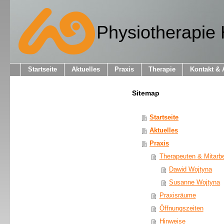
Physiotherapi
Startseite
Aktuelles
Praxis
Therapie
Kontakt & 
Sitemap
Startseite
Aktuelles
Praxis
Therapeuten & Mitarbe
Dawid Wojtyna
Susanne Wojtyna
Praxisräume
Öffnungszeiten
Hinweise